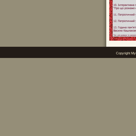
Copyright M